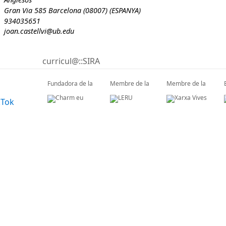
Gran Via 585 Barcelona (08007) (ESPANYA)
934035651
joan.castellvi@ub.edu
curricul@::SIRA
Fundadora de la
Membre de la
Membre de la