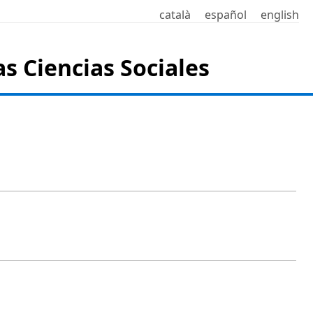
català
español
english
as Ciencias Sociales