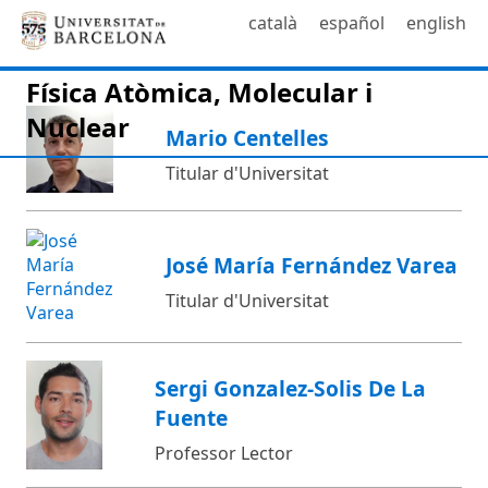
català
español
english
Física Atòmica, Molecular i
Nuclear
Mario Centelles
Titular d'Universitat
José María Fernández Varea
Titular d'Universitat
Sergi Gonzalez-Solis De La
Fuente
Professor Lector